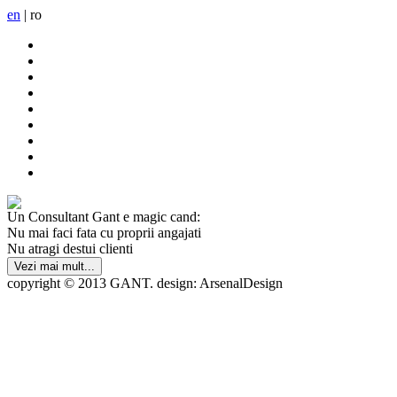
en
|
ro
Un Consultant Gant e magic cand:
Nu mai faci fata cu proprii angajati
Nu atragi destui clienti
copyright © 2013 GANT. design: ArsenalDesign